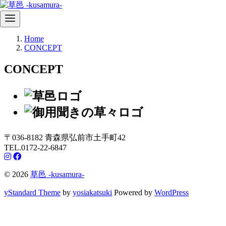
コ
Home
ン
CONCEPT
テ
ン
CONCEPT
ツ
へ
移
動
〒036-8182 青森県弘前市土手町42
TEL.0172-22-6847
© 2026
草邑 -kusamura-
yStandard Theme
by
yosiakatsuki
Powered by
WordPress