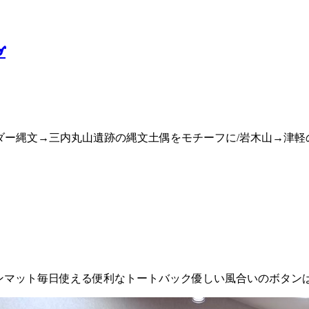
️
スホルダー縄文→三内丸山遺跡の縄文土偶をモチーフに/岩木山→津
チョンマット毎日使える便利なトートバック優しい風合いのボタ