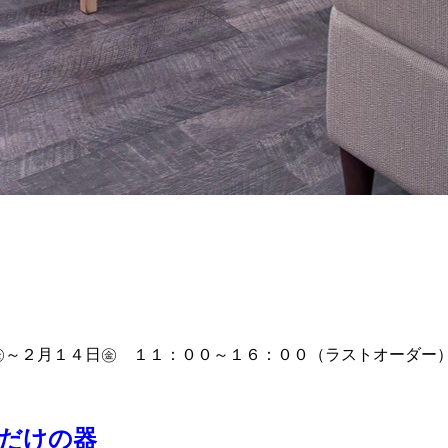
E１月２４日㊎～２月１４日㊎ １１：００～１６：００（ラストオーダ
だけの器