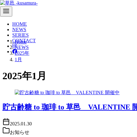
HOME
NEWS
SERIES
コ
CONTACT
Home
ン
NEWS
テ
2025年
ン
1月
ツ
へ
2025年1月
移
動
貯古齢糖 to 珈琲 to 草邑 VALENTINE
2025.01.30
お知らせ