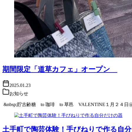
期間限定「道草カフェ」オープン
2025.01.23
お知らせ
&nbsp;貯古齢糖 to 珈琲 to 草邑 VALENTIN
土手町で陶芸体験！手びねりで作る自分