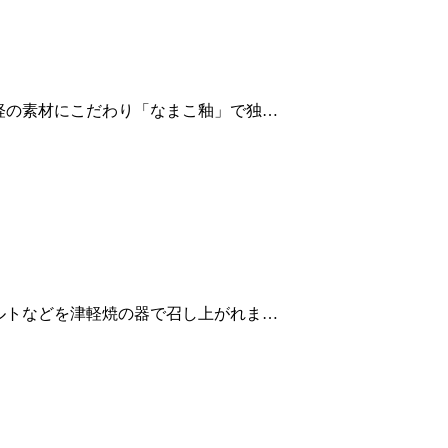
津軽の素材にこだわり「なまこ釉」で独…
タルトなどを津軽焼の器で召し上がれま…