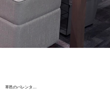
ー） 草邑のバレンタ…