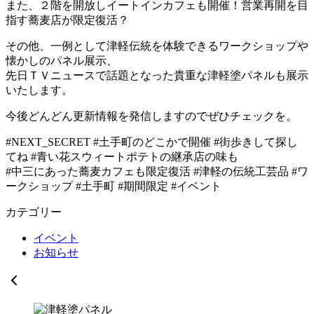
また、２階を開放しイートインカフェも開催！営業再開を目
指す蕎麦店が限定復活？
その他、一例として津軽伝統を体験できるワークショップや
懐かしのパネル展示、
先日ＴＶニュースで話題となった貴重な津軽塗パネルも展示
いたします。
今後どんどん更新情報を発信しますのでぜひチェックを。
#NEXT_SECRET #土手町のどこかで開催 #街歩きして探し
てね #青い花スウィートポテトの継承店の味も
#中三にあった蕎麦カフェも限定復活 #津軽の伝統工芸品 #ワ
ークショップ #土手町 #期間限定 #イベント
カテゴリー
イベント
お知らせ