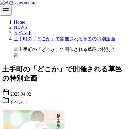
コ
Home
ン
NEWS
テ
イベント
ン
土手町の「どこか」で開催される草邑の特別企画
ツ
へ
移
動
土手町の「どこか」で開催される草邑
の特別企画
2025.04.02
イベント