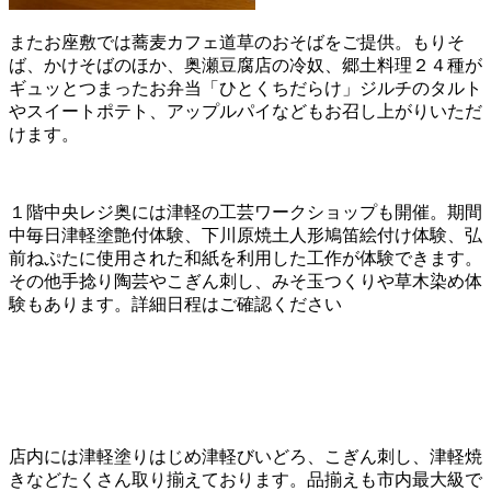
またお座敷では蕎麦カフェ道草のおそばをご提供。もりそ
ば、かけそばのほか、奥瀬豆腐店の冷奴、郷土料理２４種が
ギュッとつまったお弁当「ひとくちだらけ」ジルチのタルト
やスイートポテト、アップルパイなどもお召し上がりいただ
けます。
１階中央レジ奥には津軽の工芸ワークショップも開催。期間
中毎日津軽塗艶付体験、下川原焼土人形鳩笛絵付け体験、弘
前ねぷたに使用された和紙を利用した工作が体験できます。
その他手捻り陶芸やこぎん刺し、みそ玉つくりや草木染め体
験もあります。詳細日程はご確認ください
店内には津軽塗りはじめ津軽びいどろ、こぎん刺し、津軽焼
きなどたくさん取り揃えております。品揃えも市内最大級で