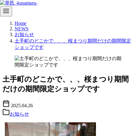
コ
Home
ン
NEWS
テ
お知らせ
ン
土手町のどこかで、、、桜まつり期間だけの期間限定
ツ
ショップです
へ
移
動
土手町のどこかで、、、桜まつり期間
だけの期間限定ショップです
2025.04.26
お知らせ