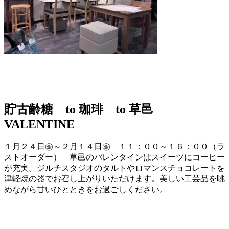
貯古齢糖 to 珈琲 to 草邑
VALENTINE
１月２４日㊎～２月１４日㊎ １１：００～１６：００（ラ
ストオーダー） 草邑のバレンタインはスイーツにコーヒー
が充実。ジルチスタジオのタルトやロマンスチョコレートを
津軽焼の器でお召し上がりいただけます。美しい工芸品を眺
めながら甘いひとときをお過ごしください。