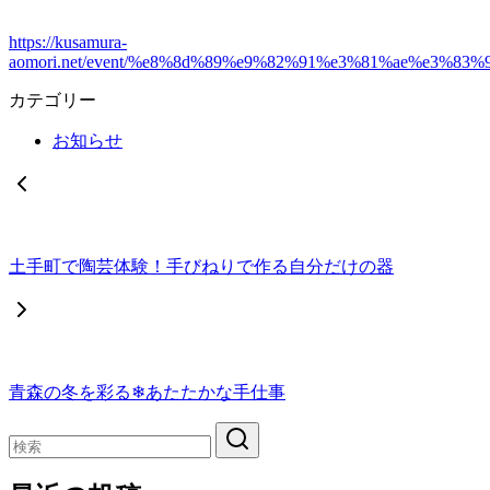
https://kusamura-
aomori.net/event/%e8%8d%89%e9%82%91%e3%81%ae%e3
カテゴリー
お知らせ
土手町で陶芸体験！手びねりで作る自分だけの器
青森の冬を彩る❄あたたかな手仕事