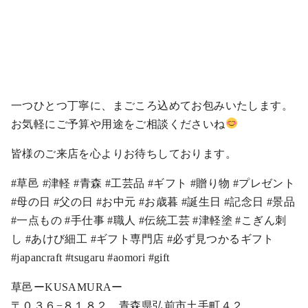
一つひとつ丁寧に、まごころ込めてお包みいたします。
お気軽にご予算や用途をご相談くださいね
皆様のご来店を心よりお待ちしております。
#草邑 #津軽 #青森 #工芸品 #ギフト #贈り物 #プレゼント
#母の日 #父の日 #お中元 #お歳暮 #誕生日 #記念日 #景品
#一点もの #手仕事 #職人 #伝統工芸 #津軽塗 #こぎん刺
し #あけび細工 #ギフト専門店 #必ず見つかるギフト
#japancraft #tsugaru #aomori #gift
草邑ーKUSAMURAー
〒０３６−８１８２ 青森県弘前市土手町４２