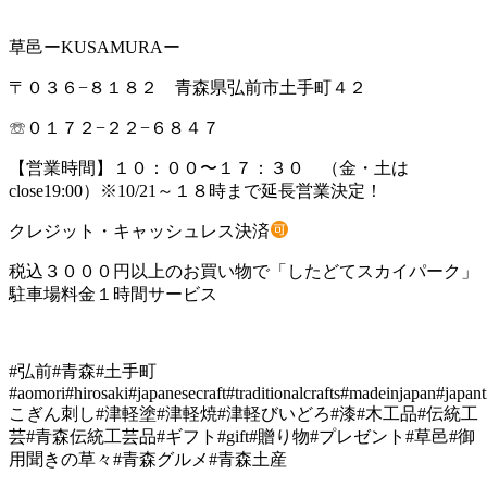
草邑ーKUSAMURAー
〒０３６−８１８２ 青森県弘前市土手町４２
☏０１７２−２２−６８４７
【営業時間】１０：００〜１７：３０ （金・土は
close19:00）※10/21～１８時まで延長営業決定！
クレジット・キャッシュレス決済
税込３０００円以上のお買い物で「したどてスカイパーク」
駐車場料金１時間サービス
#弘前#青森#土手町
#aomori#hirosaki#japanesecraft#traditionalcrafts#madeinjapan#japant
こぎん刺し#津軽塗#津軽焼#津軽びいどろ#漆#木工品#伝統工
芸#青森伝統工芸品#ギフト#gift#贈り物#プレゼント#草邑#御
用聞きの草々#青森グルメ#青森土産