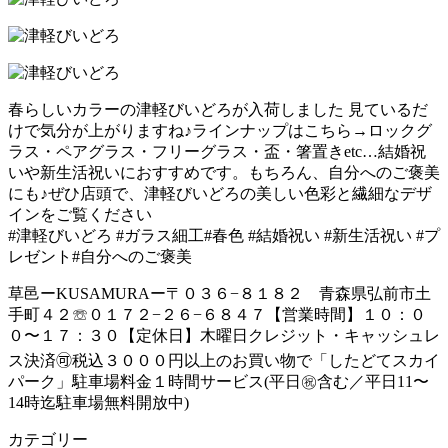
春らしいカラーの津軽びいどろが入荷しました 見ているだ
けで気分が上がりますね♪ラインナップはこちら‍→ロックグ
ラス・ペアグラス・フリーグラス・盃・箸置きetc…結婚祝
いや新生活祝いにおすすめです。もちろん、自分へのご褒美
にも♪ぜひ店頭で、津軽びいどろの美しい色彩と繊細なデザ
インをご覧ください
#津軽びいどろ #ガラス細工#春色 #結婚祝い #新生活祝い #プ
レゼント#自分へのご褒美
草邑ーKUSAMURAー〒０３６−８１８２ 青森県弘前市土
手町４２☏０１７２−２６−６８４７【営業時間】１０：０
０〜１７：３０【定休日】木曜日クレジット・キャッシュレ
ス決済🉑税込３０００円以上のお買い物で「したどてスカイ
パーク」駐車場料金１時間サービス(平日㊗️含む／平日11〜
14時迄駐車場無料開放中)
カテゴリー