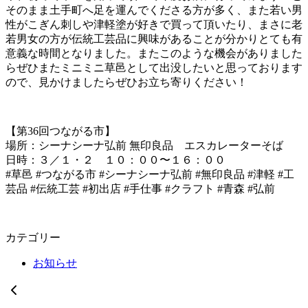
そのまま土手町へ足を運んでくださる方が多く、また若い男
性がこぎん刺しや津軽塗が好きで買って頂いたり、まさに老
若男女の方が伝統工芸品に興味があることが分かりとても有
意義な時間となりました。またこのような機会がありました
らぜひまたミニミニ草邑として出没したいと思っております
ので、見かけましたらぜひお立ち寄りください！
【第36回つながる市】
場所：シーナシーナ弘前 無印良品 エスカレーターそば
日時：３／１・２ １０：００〜１６：００
#草邑 #つながる市 #シーナシーナ弘前 #無印良品 #津軽 #工
芸品 #伝統工芸 #初出店 #手仕事 #クラフト #青森 #弘前
カテゴリー
お知らせ