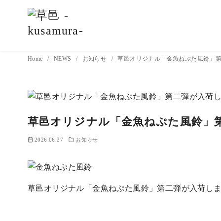
コ
Home
NEWS
お知らせ
草邑オリジナル「金魚ねぷた風鈴」
ン
テ
ン
ツ
草邑オリジナル「金魚ねぷた風鈴」
へ
移
2026.06.27
お知らせ
動
草邑オリジナル「金魚ねぷた風鈴」第二弾が入荷し