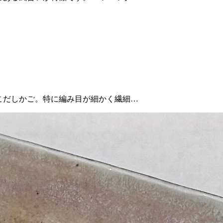
目こだしかご。特に編み目が細かく繊細…