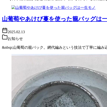
山葡萄やあけび蔓を使った籠バッグは
2025.02.13
お知らせ
&nbsp;山葡萄の籠バック。網代編みという技法で丁寧に