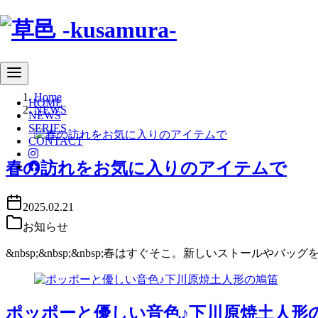
コ
Home
ン
HOME
NEWS
NEWS
テ
SERIES
ン
CONTACT
ツ
へ
春の訪れをお気に入りのアイテムで
移
動
2025.02.21
お知らせ
&nbsp;&nbsp;&nbsp;春はすぐそこ。新しいストー
ポッポーと優しい音色♪下川原焼土人形